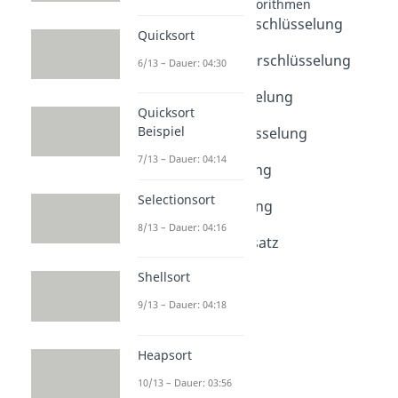
Verschlüsselungsalgorithmen
Symmetrische Verschlüsselung
Quicksort
Dauer: 04:54
Asymmetrische Verschlüsselung
6/13 – Dauer: 04:30
Dauer: 04:29
Caesar Verschlüsselung
Quicksort
Dauer: 04:04
Beispiel
Vigenere Verschlüsselung
Dauer: 05:08
7/13 – Dauer: 04:14
AES Verschlüsselung
Dauer: 04:56
Selectionsort
RSA Verschlüsselung
Dauer: 05:39
8/13 – Dauer: 04:16
Chinesischer Restsatz
Dauer: 04:55
Shellsort
9/13 – Dauer: 04:18
Heapsort
10/13 – Dauer: 03:56