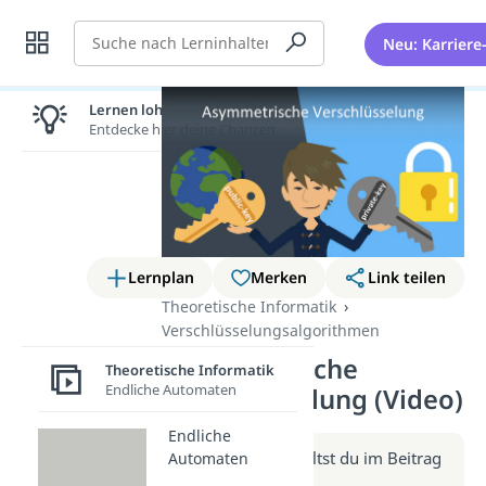
Suche
Neu: Karriere
Lernen lohnt sich!
Entdecke hier deine Chancen.
Lernplan
Merken
Link teilen
Theoretische Informatik
Verschlüsselungsalgorithmen
Asymmetrische
Theoretische Informatik
Endliche Automaten
Verschlüsselung (Video)
Endliche
Weitere Infos erhältst du im Beitrag
Automaten
zum Video