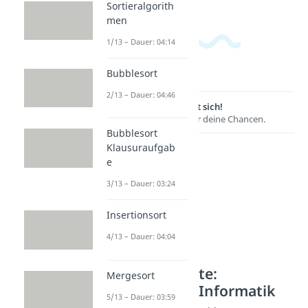
Sortieralgorith
men
1/13 – Dauer: 04:14
Bubblesort
2/13 – Dauer: 04:46
Lernen lohnt sich!
Entdecke hier deine Chancen.
Bubblesort
Klausuraufgab
e
3/13 – Dauer: 03:24
Insertionsort
4/13 – Dauer: 04:04
Weitere Inhalte:
Mergesort
Theoretische Informatik
5/13 – Dauer: 03:59