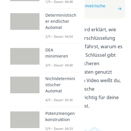
1/9 – Dauer: 04:48
zum Beitrag: Asymmetrische
Verschlüsselung
Deterministisch
er endlicher
Automat
In diesem Video wird erklärt, wie
2/9 – Dauer: 04:54
asymmetrische Verschlüsselung
funktioniert. Du erfährst, warum es
DEA
zwei verschiedene Schlüssel gibt
minimieren
und wie sie zum sicheren
3/9 – Dauer: 04:40
Übertragen von Daten genutzt
Nichtdetermini
werden. Nach dem Video weißt du,
stischer
warum asymmetrische
Automat
Verschlüsselung wichtig für deine
4/9 – Dauer: 05:36
Online-Sicherheit ist.
Potenzmengen
konstruktion
5/9 – Dauer: 04:33