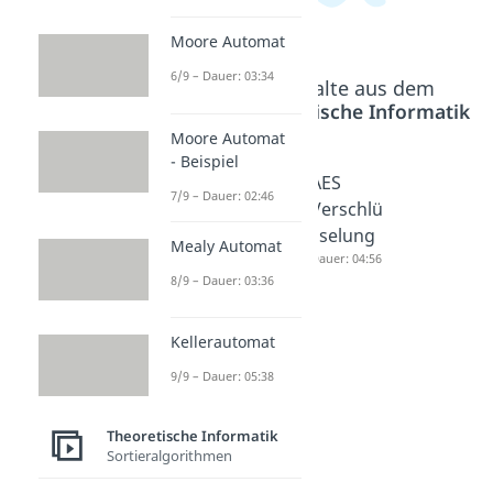
Moore Automat
6/9 – Dauer: 03:34
Beliebte Inhalte aus dem
Bereich
Theoretische Informatik
Moore Automat
- Beispiel
Caesar
Vigener
AES
7/9 – Dauer: 02:46
Verschlü
e
Verschlü
sselung
Verschlü
sselung
Mealy Automat
Dauer: 04:04
sselung
Dauer: 04:56
8/9 – Dauer: 03:36
Dauer: 05:08
Kellerautomat
9/9 – Dauer: 05:38
Theoretische Informatik
Sortieralgorithmen