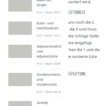
die erste Stelle einsortiert wird.
Graph
[1]
[3][4][5][7]
[9]
[2]
2/12 – Dauer: 03:27
Zum Schluss fehlt uns noch die 2.
Euler- und
Hamiltonkreis
Die 2 ist kleiner als die 9 und muss
entsprechend auf die richtige Stelle
3/12 – Dauer: 03:12
in der restlichen Liste eingefügt
Adjazenzmatrix
werden. Also zwischen die 1 und die
und
3. Am Ende sieht die sortierte Liste
Adjazenzliste
dann so aus:
4/12 – Dauer: 03:44
[1]
[2]
[3][4][5][7]
[9]
Inzidenzmatrix
und
Fertig!
Inzidenzliste
5/12 – Dauer: 04:18
Greedy