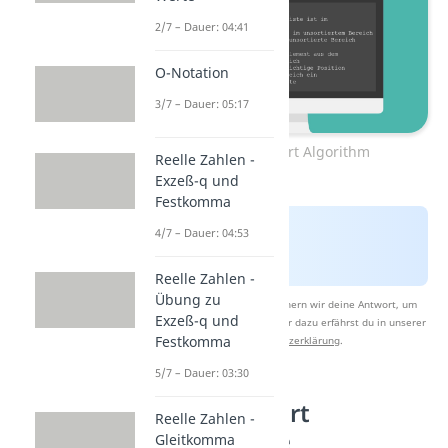
2/7 – Dauer: 04:41
O-Notation
3/7 – Dauer: 05:17
Insertion Sort Algorithm
Reelle Zahlen -
Exzeß-q und
Festkomma
4/7 – Dauer: 04:53
Reelle Zahlen -
Übung zu
Nach Beantwortung speichern wir deine Antwort, um
Exzeß-q und
Studyflix zu verbessern. Mehr dazu erfährst du in unserer
Festkomma
Datenschutzerklärung
.
5/7 – Dauer: 03:30
Insertion Sort
Reelle Zahlen -
Pseudocode
Gleitkomma