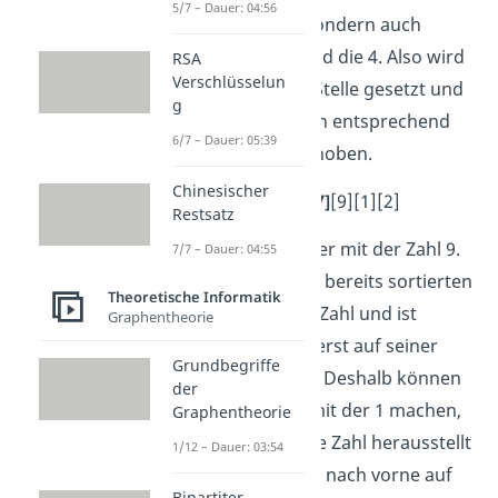
5/7 – Dauer: 04:56
kleiner als die 7, sondern auch
kleiner als die 5 und die 4. Also wird
RSA
Verschlüsselun
die 3 an die erste Stelle gesetzt und
g
die anderen Zahlen entsprechend
6/7 – Dauer: 05:39
nach rechts verschoben.
Chinesischer
[3]
[4][5]
[7]
[9][1][2]
Restsatz
Dann geht es weiter mit der Zahl 9.
7/7 – Dauer: 04:55
Die 9 ist unter den bereits sortierten
Theoretische Informatik
Zahlen die größte Zahl und ist
Graphentheorie
entsprechend vorerst auf seiner
Grundbegriffe
richtigen Position. Deshalb können
der
wir gleich weiter mit der 1 machen,
Graphentheorie
die sich als kleinste Zahl herausstellt
1/12 – Dauer: 03:54
und entsprechend nach vorne auf
Bipartiter