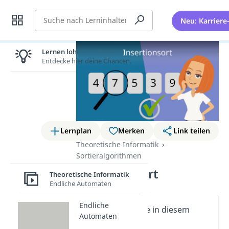
Suche
Neu: Karriere
Lernen lohnt sich!
Entdecke hier deine Chancen.
Lernplan
Merken
Link teilen
Theoretische Informatik
Sortieralgorithmen
Insertion Sort
Theoretische Informatik
Endliche Automaten
Endliche
Wichtige Inhalte in diesem
Automaten
Video