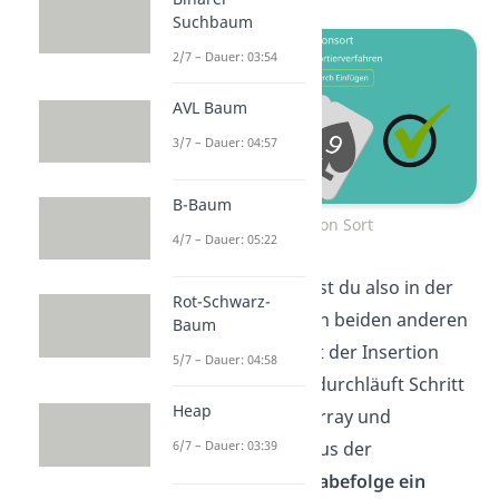
Suchbaum
2/7 – Dauer: 03:54
AVL Baum
3/7 – Dauer: 04:57
B-Baum
Insertion Sort
4/7 – Dauer: 05:22
Diese Karte ordnest du also in der
Rot-Schwarz-
Mitte zwischen den beiden anderen
Baum
ein. Genau so geht der Insertion
5/7 – Dauer: 04:58
Sort auch vor. Er durchläuft Schritt
Heap
für Schritt einen Array und
entnimmt
dabei aus der
6/7 – Dauer: 03:39
unsortierten Eingabefolge ein