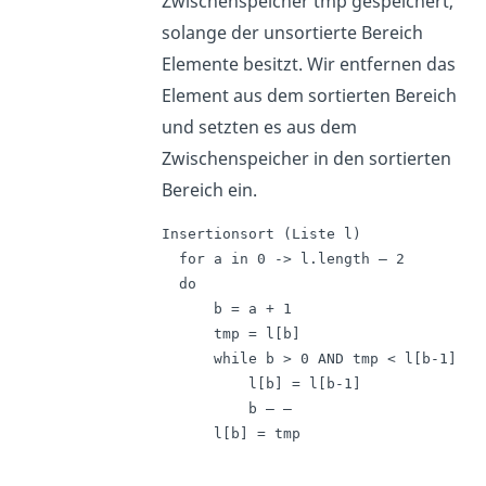
Zwischenspeicher tmp gespeichert,
solange der unsortierte Bereich
Elemente besitzt. Wir entfernen das
Element aus dem sortierten Bereich
und setzten es aus dem
Zwischenspeicher in den sortierten
Bereich ein.
Insertionsort (Liste l)

  for a in 0 -> l.length – 2

  do

      b = a + 1

      tmp = l[b]

      while b > 0 AND tmp < l[b-1] do

          l[b] = l[b-1]

          b – –

      l[b] = tmp