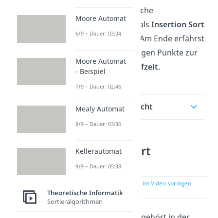
danach eine mögliche
Moore Automat
Implementierung als
Insertion Sort
6/9 – Dauer: 03:34
Java
-Code sehen. Am Ende erfährst
du noch alle wichtigen Punkte zur
Moore Automat
Insertion Sort Laufzeit
.
- Beispiel
7/9 – Dauer: 02:46
Inhaltsübersicht
Mealy Automat
8/9 – Dauer: 03:36
Insertion Sort
Kellerautomat
Erklärung
9/9 – Dauer: 05:38
zur Stelle im Video springen
(00:11)
Theoretische Informatik
Sortieralgorithmen
Der Insertion Sort gehört in der