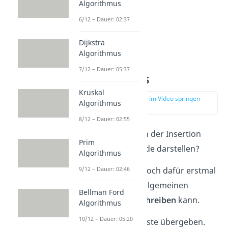
Algorithmus
6/12 – Dauer: 02:37
Dijkstra
Algorithmus
7/12 – Dauer: 05:37
Algorithmus
Kruskal
zur Stelle im Video springen
Algorithmus
(01:54)
8/12 – Dauer: 02:55
Doch wie lässt sich der Insertion
Prim
Sort als Pseudocode darstellen?
Algorithmus
9/12 – Dauer: 02:46
Schauen wir uns doch dafür erstmal
an, wie man den allgemeinen
Bellman Ford
Algorithmus beschreiben
kann.
Algorithmus
10/12 – Dauer: 05:20
Zuerst wird eine Liste übergeben.