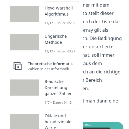
Gestartet wird immer mit dem
Floyd Warshall
ersten Element, also stellt dieser
Algorithmus
den sortierten Bereich der Liste dar
11/12 – Dauer: 05:02
und der restliche Array gilt als
Ungarische
unsortierter Bereich. Die Bedingung
Methode
ist, dass solange der unsortierte
12/12 – Dauer: 03:27
Bereich Elemente hat, soll immer
das erste Element aus dem
Theoretische Informatik
Zahlen in der Informatik
unsortierten Bereich an die richtige
Stelle im sortierten Bereich
B-adische
Darstellung
eingeordnet werden.
ganzer Zahlen
Zum Schluss erhält man dann eine
1/7 – Dauer: 04:13
sortierte Liste.
Oktale und
hexadezimale
Werte