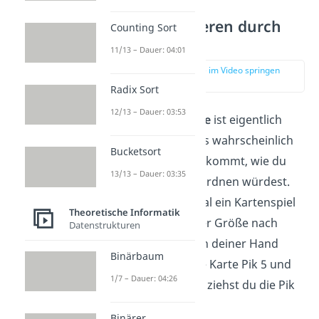
Prinzip: Sortieren durch
Counting Sort
Einfügen
11/13 – Dauer: 04:01
zur Stelle im Video springen
(00:18)
Radix Sort
12/13 – Dauer: 03:53
Der
Grundgedanke
ist eigentlich
ganz einfach, da es wahrscheinlich
Bucketsort
dem am nächsten kommt, wie du
13/13 – Dauer: 03:35
selbst die Zahlen ordnen würdest.
Stell dir einfach mal ein Kartenspiel
Theoretische Informatik
vor, welches du der Größe nach
Datenstrukturen
sortieren musst. In deiner Hand
Binärbaum
hast du bereits die Karte Pik 5 und
1/7 – Dauer: 04:26
Pik 9. Als nächstes ziehst du die Pik
6.
Binärer