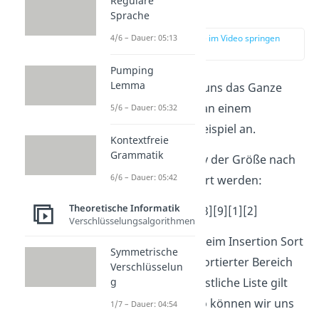
Reguläre
Beispiel
Sprache
zur Stelle im Video springen
4/6 – Dauer: 05:13
(00:44)
Pumping
Lemma
Aber schauen wir uns das Ganze
doch einfach mal an einem
5/6 – Dauer: 05:32
ausführlicheren Beispiel an.
Kontextfreie
Grammatik
Es soll dieser Array der Größe nach
6/6 – Dauer: 05:42
aufsteigend sortiert werden:
Theoretische Informatik
[4][7][5][3][9][1][2]
Verschlüsselungsalgorithmen
Die erste Zahl ist beim Insertion Sort
Symmetrische
immer direkt als sortierter Bereich
Verschlüsselun
angegeben. Die restliche Liste gilt
g
als unsortiert. Also können wir uns
1/7 – Dauer: 04:54