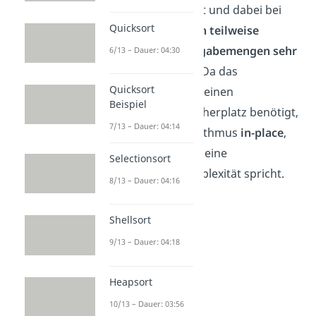
implementieren ist und dabei bei
Quicksort
kleiner oder schon teilweise
vorsortierten Eingabemengen sehr
6/13 – Dauer: 04:30
effizient
arbeitet. Da das
Quicksort
Sortierverfahren keinen
Beispiel
zusätzlichen Speicherplatz benötigt,
7/13 – Dauer: 04:14
arbeitet der Algorithmus
in-place
,
was natürlich für seine
Selectionsort
Speicherplatzkomplexität spricht.
8/13 – Dauer: 04:16
Shellsort
9/13 – Dauer: 04:18
Heapsort
10/13 – Dauer: 03:56