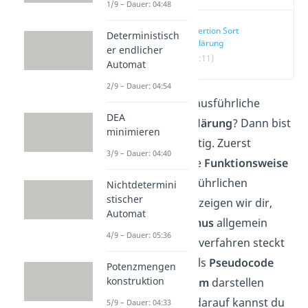
1/9 – Dauer: 04:48
Insertion Sort
Deterministisch
Erklärung
er endlicher
(00:11)
Automat
2/9 – Dauer: 04:54
Du brauchst eine ausführliche
DEA
Insertion Sort Erklärung
? Dann bist
minimieren
du hier genau richtig. Zuerst
3/9 – Dauer: 04:40
erklären wir dir die
Funktionsweise
anhand eines ausführlichen
Nichtdetermini
stischer
Beispiels
. Danach zeigen wir dir,
Automat
welcher
Algorithmus
allgemein
4/9 – Dauer: 05:36
hinter dem Sortierverfahren steckt
und wie man ihn als
Pseudocode
Potenzmengen
konstruktion
oder
Struktogramm
darstellen
kann. Aufbauend darauf kannst du
5/9 – Dauer: 04:33