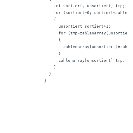
    int sortiert, unsortiert, tmp;

    for (sortiert=0; sortiert<zahlena
    {

      unsortiert=sortiert+1;

      for (tmp=zahlenarray[unsortiert
      {

        zahlenarray[unsortiert]=zahlen
      }

      zahlenarray[unsortiert]=tmp;

    }

  }

}