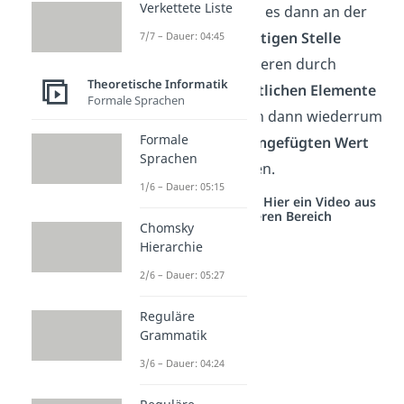
Verkettete Liste
Element
und
setzt
es dann an der
entsprechend
richtigen Stelle
7/7 – Dauer: 04:45
wieder ein
– „Sortieren durch
Theoretische Informatik
Einfügen“. Die
restlichen Elemente
Formale Sprachen
des Arrays müssen dann wiederrum
Formale
hinter dem neu eingefügten Wert
Sprachen
verschoben
werden.
1/6 – Dauer: 05:15
Studyflix vernetzt: Hier ein Video aus
einem anderen Bereich
Chomsky
Hierarchie
2/6 – Dauer: 05:27
Reguläre
Grammatik
3/6 – Dauer: 04:24