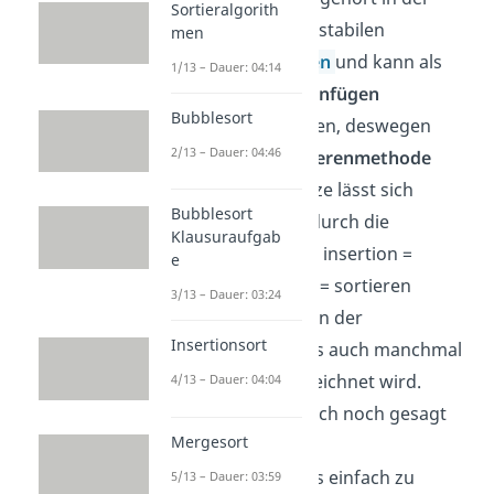
Sortieralgorith
Informatik zu den stabilen
men
Sortieralgorithmen
und kann als
1/13 – Dauer: 04:14
Sortieren durch Einfügen
Bubblesort
beschrieben werden, deswegen
2/13 – Dauer: 04:46
auch
Einfügesortierenmethode
genannt. Das Ganze lässt sich
Bubblesort
natürlich einfach durch die
Klausuraufgab
englischen Wörter insertion =
e
Einfügen und sort = sortieren
3/13 – Dauer: 03:24
ableiten, weswegen der
Insertionsort
Sortieralgorithmus auch manchmal
als
Insertsort
bezeichnet wird.
4/13 – Dauer: 04:04
Allgemein kann auch noch gesagt
Mergesort
werden, dass der
Sortieralgorithmus einfach zu
5/13 – Dauer: 03:59