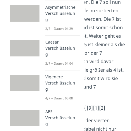
direkt die 7 ansehen. Die 7 soll nun
Asymmetrische
an die richtige Stelle im sortierten
Verschlüsselun
Bereich eingefügt werden. Die 7 ist
g
größer als die 4 und ist somit schon
2/7 – Dauer: 04:29
richtig eingeordnet. Weiter geht es
Caesar
nun mit der 5. Die 5 ist kleiner als die
Verschlüsselun
7 und wird somit vor der 7
g
eingeordnet, jedoch wird davor
3/7 – Dauer: 04:04
noch geprüft, ob sie größer als 4 ist.
Vigenere
Das ist der Fall und somit wird sie
Verschlüsselun
direkt zwischen 4 und 7
g
eingetragen.
4/7 – Dauer: 05:08
[4]
[5][7]
[3][9][1][2]
AES
Verschlüsselun
Weiter geht es mit der vierten
g
Position. Die 3 ist dabei nicht nur