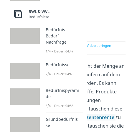
BWL & VWL
Bedürfnisse
Bedürfnis
Angebot
Bedarf
Nachfrage
zur Stelle im Video springen
(01:37)
1/4 – Dauer: 04:47
Bedürfnisse
Das Angebot entspricht der Menge an
Gütern, die von Verkäufern auf dem
2/4 – Dauer: 04:40
Markt angeboten werden. Es kann
Bedürfnispyrami
sich dabei um Rohstoffe, Produkte
de
aber auch Dienstleistungen
3/4 – Dauer: 04:56
handeln. Die Anbieter tauschen diese
Güter um eine
Produzentenrente
zu
Grundbedürfnis
realisieren. Entweder tauschen sie die
se