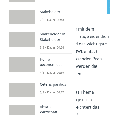
Stakeholder
(00:12)
2/8 – Dauer: 03:48
Du fragst dich, was es mit dem
Shareholder vs
Angebot und der Nachfrage eigentlich
Stakeholder
auf sich hat? Hier wird das wichtigste
3/8 – Dauer: 04:24
Modell der VWL und BWL einfach
erklärt. Durch die passenden Preis-
Homo
oeconomicus
Mengen Diagramme werden die
4/8 – Dauer: 02:59
Zusammenhänge zudem
veranschaulicht.
Ceteris paribus
Unser
Video
macht das Thema
5/8 – Dauer: 03:27
Angebot und Nachfrage noch
anschaulicher und erleichtert das
Absatz
Wirtschaft
Lernen. Klick dich rein!