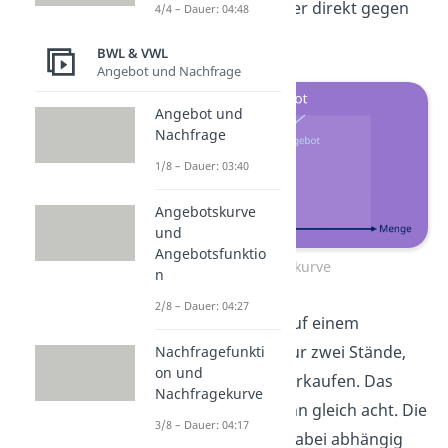
Güter gegen Geld oder direkt gegen
4/4 – Dauer: 04:48
andere Güter.
BWL & VWL
Angebot und Nachfrage
Angebot und
Nachfrage
1/8 – Dauer: 03:40
Angebotskurve
und
Angebotsfunktio
Angebotskurve
n
2/8 – Dauer: 04:27
Stell dir vor, du bist auf einem
Fischmarkt. Es gibt nur zwei Stände,
Nachfragefunkti
on und
die jeweils 4 Fische verkaufen. Das
Nachfragekurve
Marktangebot ist dann gleich acht. Die
3/8 – Dauer: 04:17
Angebotsmenge ist dabei abhängig