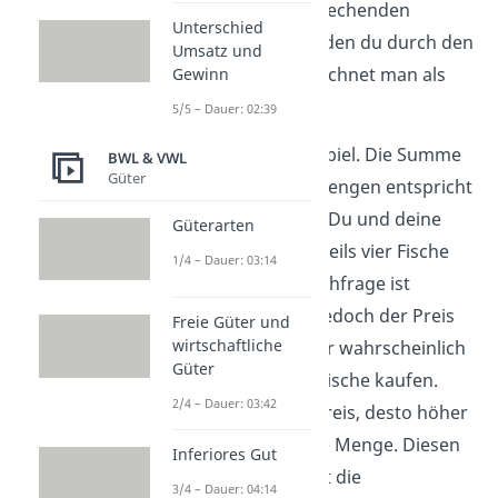
Verkäufer des entsprechenden
Unterschied
Produkts. Den Wert, den du durch den
Umsatz und
Kauf realisierst, bezeichnet man als
Gewinn
Konsumentenrente
.
5/5 – Dauer: 02:39
Nun zurück zum Beispiel. Die Summe
BWL & VWL
Güter
der nachgefragten Mengen entspricht
der Marktnachfrage. Du und deine
Güterarten
Nachbarin wollen jeweils vier Fische
1/4 – Dauer: 03:14
kaufen. Die Marktnachfrage ist
folglich acht. Wenn jedoch der Preis
Freie Güter und
wirtschaftliche
sinkt, dann würdet ihr wahrscheinlich
Güter
noch ein paar mehr Fische kaufen.
2/4 – Dauer: 03:42
Umso geringer der Preis, desto höher
ist eure nachgefragte Menge. Diesen
Inferiores Gut
Zusammenhang stellt die
3/4 – Dauer: 04:14