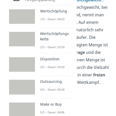
Den Preis im Marktgleichgewicht, bei
Wertschöpfung
dem alle zufrieden sind, nennt man
1/5 – Dauer: 04:03
Gleichgewichtspreis
. Auf einem
echten Markt gibt es natürlich sehr
Wertschöpfungs
viele Käufer und Verkäufer. Die
kette
Summe der nachgefragten Menge ist
2/5 – Dauer: 03:59
dann die
Marktnachfrage
und die
Disposition
Summe der angebotenen Menge ist
das
Marktangebot
. Durch die Vielzahl
3/5 – Dauer: 03:50
der Parteien entsteht in einer
freien
Outsourcing
Marktwirtschaft
der Wettkampf.
4/5 – Dauer: 04:30
Make or Buy
5/5 – Dauer: 04:06