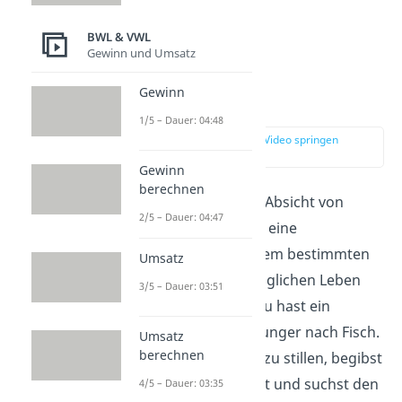
BWL & VWL
Gewinn und Umsatz
Gewinn
Nachfrage
1/5 – Dauer: 04:48
zur Stelle im Video springen
(00:56)
Gewinn
berechnen
Die Nachfrage ist die Absicht von
2/5 – Dauer: 04:47
Kunden, ein Gut oder eine
Dienstleistung zu einem bestimmten
Umsatz
Preis zu kaufen. Im täglichen Leben
3/5 – Dauer: 03:51
brauchst du Dinge. Du hast ein
Bedürfnis, wie den Hunger nach Fisch.
Umsatz
berechnen
Um dieses Bedürfnis zu stillen, begibst
du dich auf den Markt und suchst den
4/5 – Dauer: 03:35