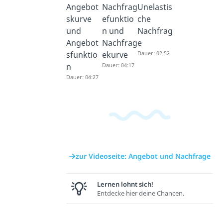
Angebot
Nachfrag
Unelastis
skurve
efunktio
che
und
n und
Nachfrag
Angebot
Nachfrag
e
sfunktio
ekurve
Dauer: 02:52
n
Dauer: 04:17
Dauer: 04:27
zur Videoseite: Angebot und Nachfrage
Lernen lohnt sich!
Entdecke hier deine Chancen.