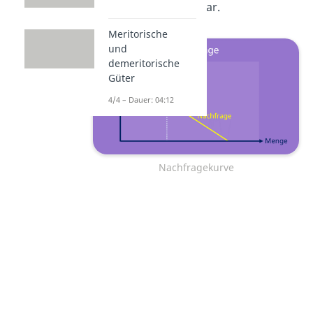
Nachfragefunktion
dar.
Meritorische
und
demeritorische
Güter
4/4 – Dauer: 04:12
Nachfragekurve