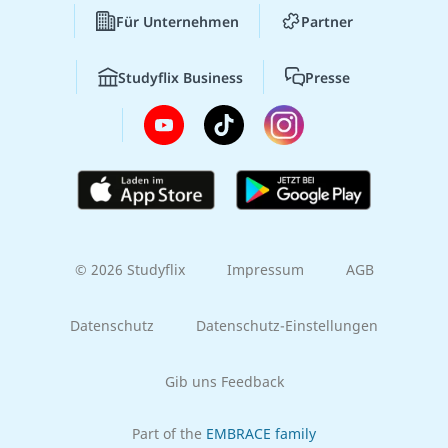
Für Unternehmen
Partner
Studyflix Business
Presse
© 2026 Studyflix
Impressum
AGB
Datenschutz
Datenschutz-Einstellungen
Gib uns Feedback
Part of the
EMBRACE family