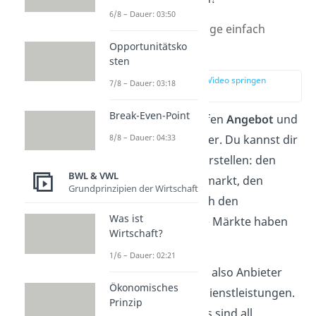
6/8 – Dauer: 03:50
Angebot und Nachfrage einfach
Opportunitätsko
erklärt
sten
zur Stelle im Video springen
7/8 – Dauer: 03:18
(00:12)
Break-Even-Point
Auf einem Markt treffen
Angebot
und
Nachfrage
aufeinander. Du kannst dir
8/8 – Dauer: 04:33
jede Art von Markt vorstellen: den
BWL & VWL
Fischmarkt, den Flohmarkt, den
Grundprinzipien der Wirtschaft
Supermarkt oder auch den
Was ist
Aktienmarkt. All diese Märkte haben
Wirtschaft?
eins gemeinsam:
1/6 – Dauer: 02:21
Es gibt
Verkäufer
, also Anbieter
Ökonomisches
von Gütern und Dienstleistungen.
Prinzip
Es gibt
Käufer.
Das sind all