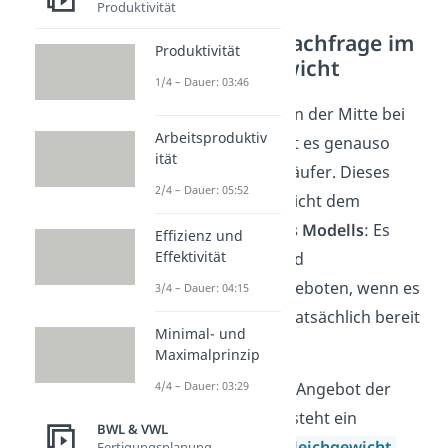
Produktivität
Angebot und Nachfrage im
Produktivität
Marktgleichgewicht
1/4 – Dauer: 03:46
Wenn man sich jetzt in der Mitte bei
Arbeitsproduktiv
einem Preis trifft, gibt es genauso
ität
viele Käufer wie Verkäufer. Dieses
2/4 – Dauer: 05:52
Gleichgewicht entspricht dem
einfachen
Prinzip
des
Modells
: Es
Effizienz und
Effektivität
werden nur Güter und
Dienstleistungen angeboten, wenn es
3/4 – Dauer: 04:15
Nachfrager gibt, die tatsächlich bereit
Minimal- und
sind diese zu kaufen.
Maximalprinzip
4/4 – Dauer: 03:29
Damit entspricht das Angebot der
Nachfrage und es besteht ein
BWL & VWL
sogenanntes
Marktgleichgewicht
.
Fertigungsplanung