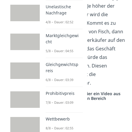
vom Preis des Gutes. Je höher der
Unelastische
Nachfrage
Preis ist, desto größer wird die
angebotene Menge. Kommt es zu
4/8 – Dauer: 02:52
einer Preissteigerung von Fisch, dann
Marktgleichgewi
würden auch mehr Verkäufer auf den
cht
Markt kommen, weil das Geschäft
5/8 – Dauer: 04:55
besser ist. Dadurch würde das
Gleichgewichtsp
Marktangebot steigen. Diesen
reis
Zusammenhang stellt die
6/8 – Dauer: 03:39
Angebotsfunktion
dar.
Prohibitivpreis
Studyflix vernetzt: Hier ein Video aus
einem anderen Bereich
7/8 – Dauer: 03:09
Wettbewerb
8/8 – Dauer: 02:55