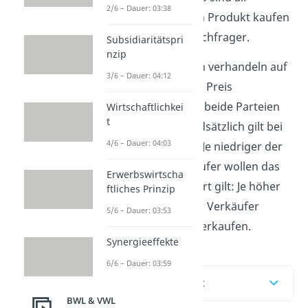
2/6 – Dauer: 03:38
diejenigen, die ein Produkt kaufen
möchten, also Nachfrager.
Subsidiaritätspri
nzip
Diese beiden Parteien verhandeln auf
3/6 – Dauer: 04:12
dem Markt, um einen Preis
festzulegen, mit dem beide Parteien
Wirtschaftlichkei
t
zufrieden sind. Grundsätzlich gilt bei
4/6 – Dauer: 04:03
den
Verhandlungen
: Je niedriger der
Preis, desto mehr Käufer wollen das
Erwerbswirtscha
Gut haben. Umgekehrt gilt: Je höher
ftliches Prinzip
der Preis, desto mehr Verkäufer
5/6 – Dauer: 03:53
wollen das Produkt verkaufen.
Synergieeffekte
6/6 – Dauer: 03:59
Inhaltsübersicht
BWL & VWL