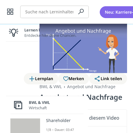
Suche
Neu: Karriere
Lernen lohnt sich!
Entdecke hier deine Chancen.
Lernplan
Merken
Link teilen
BWL & VWL
Angebot und Nachfrage
Angebot und Nachfrage
BWL & VWL
Wirtschaft
Wichtige Inhalte in diesem Video
Shareholder
1/8 – Dauer: 03:47