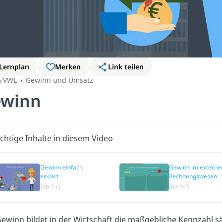
Lernplan
Merken
Link teilen
& VWL
Gewinn und Umsatz
ewinn
chtige Inhalte in diesem Video
Gewinn einfach
Gewinn im externe
erklärt
Rechnungswesen
(00:11)
(02:31)
ewinn bildet in der Wirtschaft die maßgebliche Kennzahl s