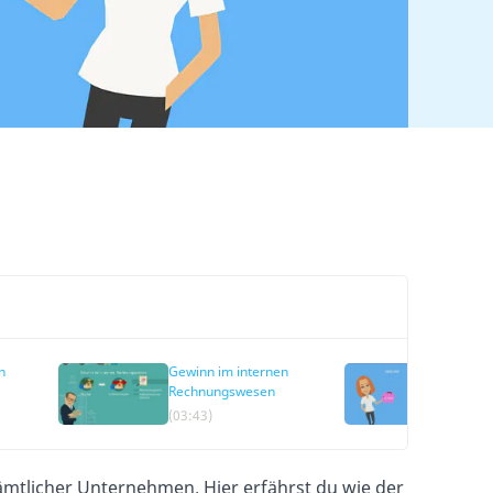
n
Gewinn im internen
Gewin
Rechnungswesen
(03:43)
(01:16
ämtlicher Unternehmen. Hier erfährst du wie der