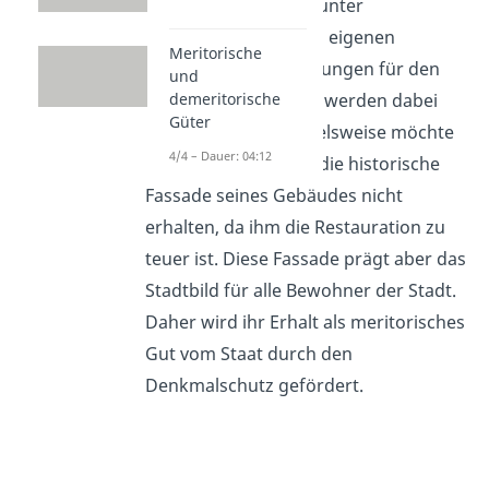
Entscheidungen nur unter
Berücksichtigung des eigenen
Meritorische
Nutzens. Die Auswirkungen für den
und
demeritorische
Rest der Gesellschaft werden dabei
Güter
nicht bedacht. Beispielsweise möchte
4/4 – Dauer: 04:12
ein Hauseigentümer die historische
Fassade seines Gebäudes nicht
erhalten, da ihm die Restauration zu
teuer ist. Diese Fassade prägt aber das
Stadtbild für alle Bewohner der Stadt.
Daher wird ihr Erhalt als meritorisches
Gut vom Staat durch den
Denkmalschutz gefördert.