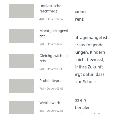
Fehlende Reife
Unelastische
Nachfrage
Mangel an Information
Gegenwartspräferenz
4/8 – Dauer: 02:52
Externe Effekte
Marktgleichgewi
cht
Eine Ursache für Nachfragemangel ist
5/8 – Dauer: 04:55
fehlende Reife
und daraus folgende
irrationale Entscheidungen
. Kindern
Gleichgewichtsp
ist zum Beispiel meist nicht bewusst,
reis
wie wichtig Bildung für ihre Zukunft
6/8 – Dauer: 03:39
ist. Die Schulpflicht sorgt dafür, dass
Prohibitivpreis
junge Leute dennoch zur Schule
gehen.
7/8 – Dauer: 03:09
Es kann auch sein, dass ein
Wettbewerb
Verbraucher keine rationalen
8/8 – Dauer: 02:55