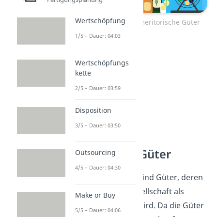
Wertschöpfung
Meritorische und demeritorische Güter
1/5 – Dauer: 04:03
Wertschöpfungs
kette
2/5 – Dauer: 03:59
Disposition
3/5 – Dauer: 03:50
Meritorische Güter
Outsourcing
4/5 – Dauer: 04:30
Meritorische Güter
sind Güter, deren
Konsum von der Gesellschaft als
Make or Buy
sinnvoll angesehen wird. Da die Güter
5/5 – Dauer: 04:06