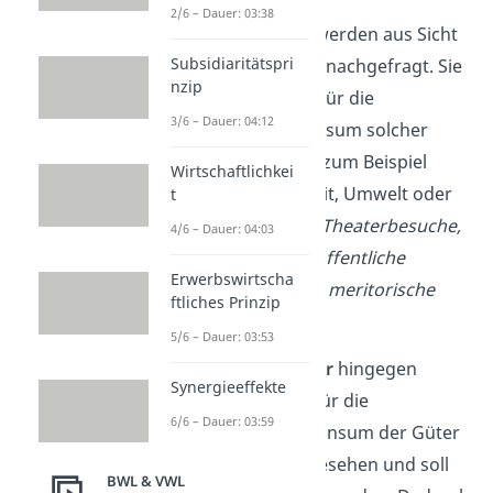
2/6 – Dauer: 03:38
Meritorische Güter
werden aus Sicht
Subsidiaritätspri
des Staates zu wenig nachgefragt. Sie
nzip
haben einen Nutzen für die
3/6 – Dauer: 04:12
Gesellschaft. Der Konsum solcher
Güter wirkt sich also zum Beispiel
Wirtschaftlichkei
positiv auf Gesundheit, Umwelt oder
t
Bildung aus.
Bücher, Theaterbesuche,
4/6 – Dauer: 04:03
Impfungen und der öffentliche
Erwerbswirtscha
Nahverkehr sind also meritorische
ftliches Prinzip
Güter.
5/6 – Dauer: 03:53
Demeritorische Güter
hingegen
Synergieeffekte
gelten als schädlich für die
6/6 – Dauer: 03:59
Allgemeinheit. Der Konsum der Güter
wird als zu hoch angesehen und soll
BWL & VWL