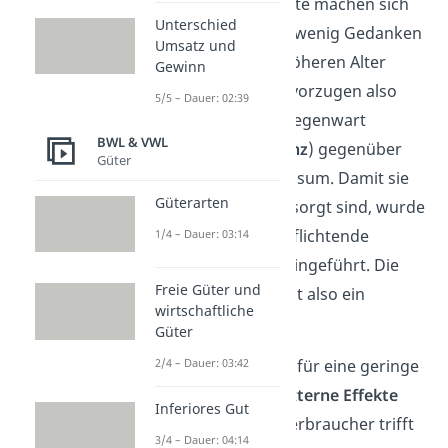
Nachfrage. Junge Leute machen sich
Unterschied
heute beispielsweise wenig Gedanken
Umsatz und
darüber, wie sie im höheren Alter
Gewinn
leben werden. Sie bevorzugen also
5/5 – Dauer: 02:39
den Konsum in der Gegenwart
BWL & VWL
(
Gegenwartspräferenz
) gegenüber
Güter
dem zukünftigen Konsum. Damit sie
Güterarten
im Alter dennoch versorgt sind, wurde
zum Beispiel die verpflichtende
1/4 – Dauer: 03:14
Pflegeversicherung eingeführt. Die
Freie Güter und
Pflegeversicherung ist also ein
wirtschaftliche
meritorisches Gut.
Güter
2/4 – Dauer: 03:42
Eine weitere Ursache für eine geringe
Nachfrage können
Externe Effekte
Inferiores Gut
sein. Das heißt, ein Verbraucher trifft
3/4 – Dauer: 04:14