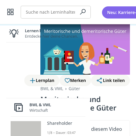
Suche
Neu: Karriere
Lernen lohnt sich!
Entdecke hier deine Chancen.
Lernplan
Merken
Link teilen
BWL & VWL
Güter
Meritorische und
BWL & VWL
demeritorische Güter
Wirtschaft
Shareholder
Wichtige Inhalte in diesem Video
1/8 – Dauer: 03:47