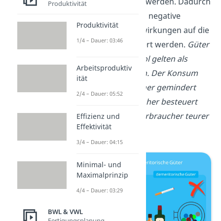
daher eingeschränkt werden. Dadurch
Produktivität
sollen unter anderem negative
Produktivität
gesundheitliche Auswirkungen auf die
1/4 – Dauer: 03:46
Gesellschaft gemindert werden.
Güter
wie Tabak und Alkohol gelten als
Arbeitsproduktiv
gesundheitsschädlich. Der Konsum
ität
der Produkte soll daher gemindert
2/4 – Dauer: 05:52
werden, indem sie höher besteuert
und damit für den Verbraucher teurer
Effizienz und
Effektivität
werden.
3/4 – Dauer: 04:15
Minimal- und
Maximalprinzip
4/4 – Dauer: 03:29
BWL & VWL
Fertigungsplanung