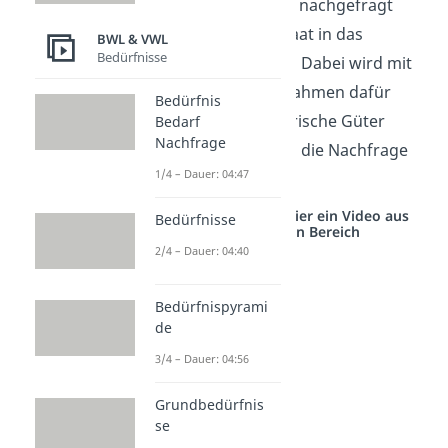
dennoch nicht genug nachgefragt
werden, greift der Staat in das
BWL & VWL
Bedürfnisse
Marktgeschehen ein. Dabei wird mit
verschiedenen Maßnahmen dafür
Bedürfnis
gesorgt, dass meritorische Güter
Bedarf
Nachfrage
beliebter werden und die Nachfrage
1/4 – Dauer: 04:47
danach steigt.
Studyflix vernetzt: Hier ein Video aus
Bedürfnisse
einem anderen Bereich
2/4 – Dauer: 04:40
Bedürfnispyrami
de
3/4 – Dauer: 04:56
Grundbedürfnis
se