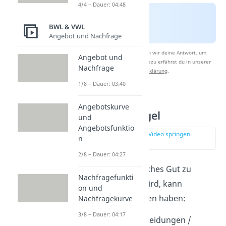
4/4 – Dauer: 04:48
BWL & VWL
Angebot und Nachfrage
Nach Beantwortung speichern wir deine Antwort, um
Angebot und
Studyflix zu verbessern. Mehr dazu erfährst du in unserer
Nachfrage
Datenschutzerklärung
.
1/8 – Dauer: 03:40
Gründe für den
Angebotskurve
Nachfragemangel
und
Angebotsfunktio
zur Stelle im Video springen
n
(00:51)
2/8 – Dauer: 04:27
Warum ein meritorisches Gut zu
Nachfragefunkti
wenig nachgefragt wird, kann
on und
verschiedene Ursachen haben:
Nachfragekurve
3/8 – Dauer: 04:17
Irrationale Entscheidungen /