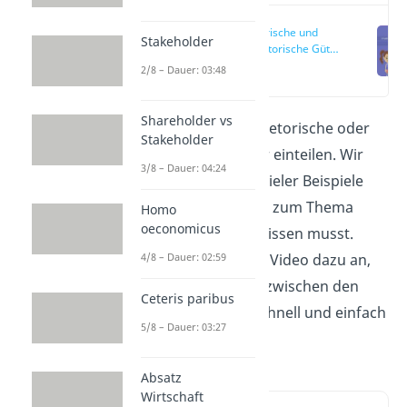
Meritorische und
Stakeholder
demeritorische Güter
einfach erklärt
(00:15)
2/8 – Dauer: 03:48
Shareholder vs
Du kannst Güter in metorische oder
Stakeholder
demeritorische Güter einteilen. Wir
3/8 – Dauer: 04:24
erklären dir anhand vieler Beispiele
alles Wichtige, das du zum Thema
Homo
oeconomicus
meritorische Güter wissen musst.
4/8 – Dauer: 02:59
Schau dir auch unser Video dazu an,
um den Unterschied zwischen den
Ceteris paribus
beiden Güterarten schnell und einfach
5/8 – Dauer: 03:27
zu verstehen!
Absatz
Wirtschaft