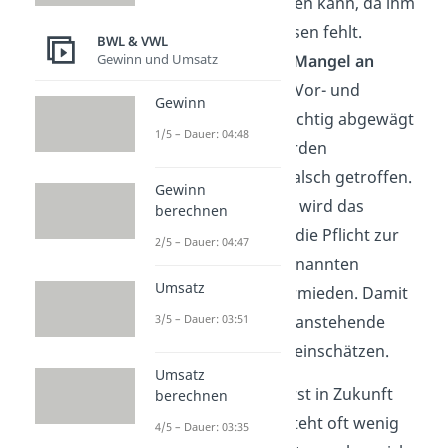
Entscheidungen treffen kann, da ihm
dafür benötigtes Wissen fehlt.
BWL & VWL
Gewinn und Umsatz
Aufgrund von einem
Mangel an
Information
können Vor- und
Gewinn
Nachteile also nicht richtig abgewägt
1/5 – Dauer: 04:48
werden. Dadurch werden
Entscheidungen oft falsch getroffen.
Gewinn
Beim Immobilienkauf wird das
berechnen
beispielsweise durch die Pflicht zur
2/5 – Dauer: 04:47
Erstellung eines sogenannten
Umsatz
Energieausweises vermieden. Damit
3/5 – Dauer: 03:51
können Verbraucher anstehende
Nebenkosten besser einschätzen.
Umsatz
Auch für Güter, die erst in Zukunft
berechnen
relevant werden, besteht oft wenig
4/5 – Dauer: 03:35