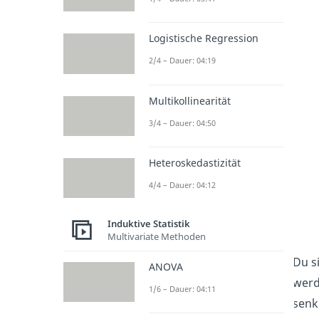
Logistische Regression
2/4 – Dauer: 04:19
Multikollinearität
3/4 – Dauer: 04:50
Heteroskedastizität
4/4 – Dauer: 04:12
Induktive Statistik
Multivariate Methoden
Du s
ANOVA
werd
1/6 – Dauer: 04:11
senk