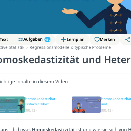
Aufgaben
Text
Lernplan
Merken
NEU
tive Statistik
Regressionsmodelle & typische Probleme
moskedastizität und Heter
chtige Inhalte in diesem Video
Homoskedastizität
Homoskedastizitä
einfach erklärt.
und
Heteroskedastizitä
(00:13)
(00:43)
Beispiel
ragst dich was
Homoskedastizität
ist und wie sie sich von
H