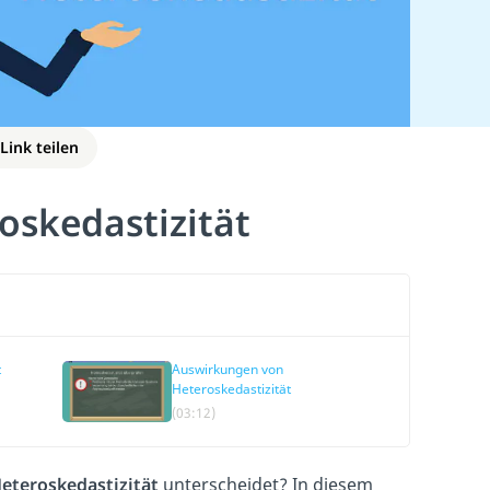
Link teilen
oskedastizität
t
Auswirkungen von
Heteroskedastizität
t:
(03:12)
eteroskedastizität
unterscheidet? In diesem