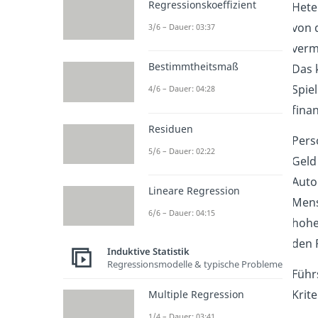
Regressionskoeffizient
Hete
von 
3/6 – Dauer: 03:37
verm
Bestimmtheitsmaß
Das 
Spie
4/6 – Dauer: 04:28
fina
Residuen
Pers
5/6 – Dauer: 02:22
Geld 
Auto
Lineare Regression
Mens
6/6 – Dauer: 04:15
hohe
den 
Induktive Statistik
Regressionsmodelle & typische Probleme
Führ
Krit
Multiple Regression
1/4 – Dauer: 03:41