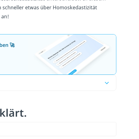
h schneller etwas über Homoskedastizität
 an!
ben 🚀
klärt.