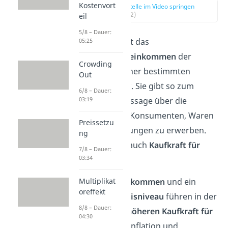
Kostenvort
zur Stelle im Video springen
(00:12)
eil
5/8 – Dauer:
Mit
Kaufkraft
ist das
05:25
gesamte
Nettoeinkommen
der
Crowding
Menschen in einer bestimmten
Out
Region gemeint. Sie gibt so zum
6/8 – Dauer:
03:19
Beispiel eine Aussage über die
Fähigkeit eines Konsumenten, Waren
Preissetzu
und Dienstleistungen zu erwerben.
ng
Das nennst du auch
Kaufkraft für
7/8 – Dauer:
03:34
Konsumgüter
.
Multiplikat
Ein
höheres Einkommen
und ein
oreffekt
niedrigeres Preisniveau
führen in der
8/8 – Dauer:
Regel zu einer
höheren Kaufkraft für
04:30
Konsumgüter
. Inflation und