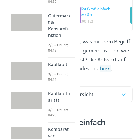
04:37
Kaufkraft einfach
erklärt
Gütermark
(00:12)
t &
Konsumfu
nktion
Du willst wissen, was mit dem Begriff
2/8 – Dauer:
Kaufkraft
genau gemeint ist und wie
04:18
du sie berechnest? Die Antwort auf
Kaufkraft
deine Fragen findest du
hier
.
3/8 – Dauer:
04:11
Kaufkraftp
Inhaltsübersicht
arität
4/8 – Dauer:
04:20
Kaufkraft einfach
erklärt
Komparati
ver