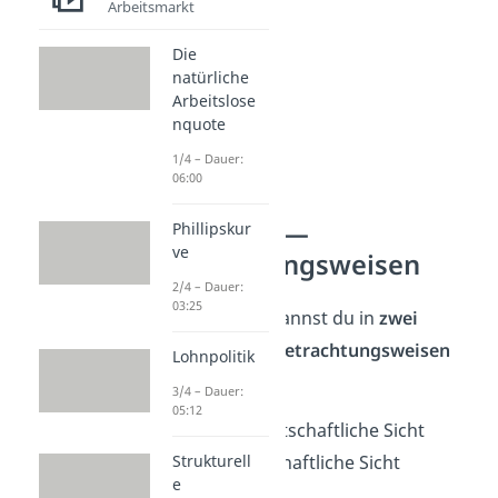
Arbeitsmarkt
Die
natürliche
Arbeitslose
nquote
1/4 – Dauer:
06:00
Kaufkraft —
Phillipskur
ve
Betrachtungsweisen
2/4 – Dauer:
03:25
Die Kaufkraft kannst du in
zwei
verschiedene Betrachtungsweisen
Lohnpolitik
unterteilen:
3/4 – Dauer:
05:12
Betriebswirtschaftliche Sicht
Volkswirtschaftliche Sicht
Strukturell
e