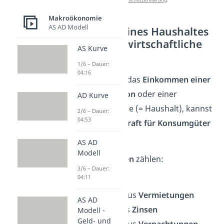
Makroökonomie
AS AD Modell
Kaufkraft eines Haushaltes
— betriebswirtschaftliche
AS Kurve
Sicht
1/6 – Dauer:
04:16
Betrachtest du das
Einkommen einer
einzelnen Person
oder einer
AD Kurve
Personengruppe (= Haushalt), kannst
2/6 – Dauer:
04:53
du deren
Kaufkraft für Konsumgüter
ermitteln.
AS AD
Modell
Zum
Einkommen
zählen:
3/6 – Dauer:
04:11
✅ Gehalt
✅ Einnahmen aus
Vermietungen
AS AD
✅ Einkünfte aus
Zinsen
Modell -
Geld- und