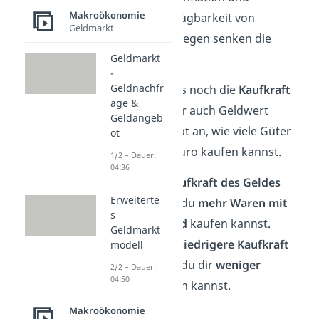
Makroökonomie
begrenzte Verfügbarkeit von
Geldmarkt
Produkten hingegen senken die
Geldmarkt
Kaufkraft.
-
Geldnachfr
Daneben gibt es noch die
Kaufkraft
age &
des Geldes
oder auch Geldwert
Geldangeb
genannt. Sie gibt an, wie viele Güter
ot
du mit einem Euro kaufen kannst.
1/2 – Dauer:
04:36
Eine
höhere Kaufkraft des Geldes
Erweiterte
bedeutet, dass du
mehr Waren mit
s
demselben Geld
kaufen kannst.
Geldmarkt
Während eine
niedrigere Kaufkraft
modell
bedeutet, dass du dir
weniger
2/2 – Dauer:
04:50
Produkte
leisten kannst.
Makroökonomie