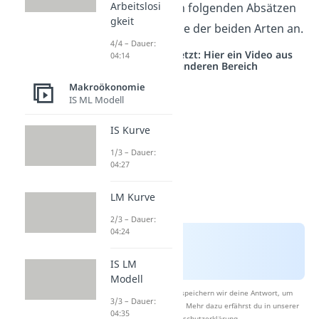
Arbeitslosi
Schau dir in den folgenden Absätzen
gkeit
die Unterschiede der beiden Arten an.
4/4 – Dauer:
Studyflix vernetzt: Hier ein Video aus
04:14
einem anderen Bereich
Makroökonomie
IS ML Modell
IS Kurve
1/3 – Dauer:
04:27
LM Kurve
2/3 – Dauer:
04:24
IS LM
Modell
Nach Beantwortung speichern wir deine Antwort, um
3/3 – Dauer:
Studyflix zu verbessern. Mehr dazu erfährst du in unserer
04:35
Datenschutzerklärung
.