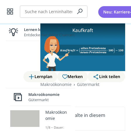
Suche
Neu: Karriere
Lernen lohnt sich!
Entdecke hier deine Chancen.
Lernplan
Merken
Link teilen
Makroökonomie
Gütermarkt
Kaufkraft
Makroökonomie
Gütermarkt
Makroökon
Wichtige Inhalte in diesem
omie
Video
1/8 – Dauer: