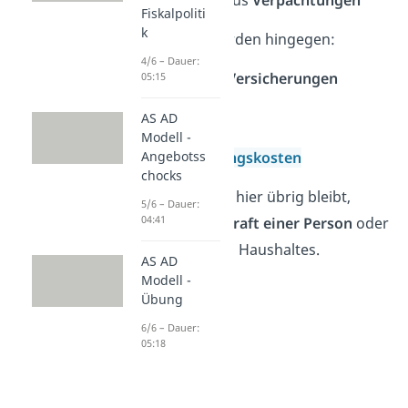
✅ Einnahmen aus
Verpachtungen
Fiskalpoliti
k
Abgezogen
werden hingegen:
4/6 – Dauer:
❌ Beiträge für
Versicherungen
05:15
❌ Steuern
AS AD
❌
Kredite
Modell -
❌
Lebenshaltungskosten
Angebotss
chocks
Der Betrag, der hier übrig bleibt,
5/6 – Dauer:
04:41
bildet die
Kaufkraft einer Person
oder
eines gesamten Haushaltes.
AS AD
Modell -
Übung
6/6 – Dauer:
05:18