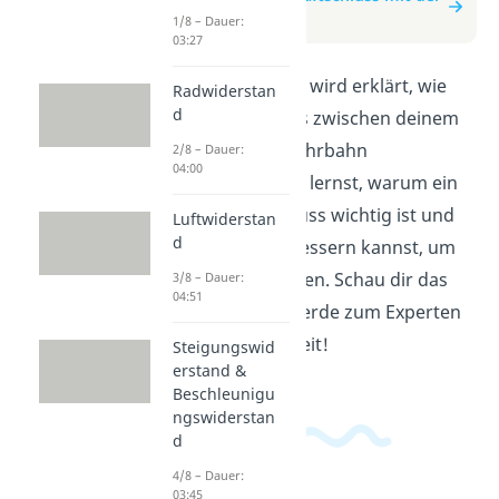
Fahrbahn
1/8 – Dauer:
03:27
In diesem Video wird erklärt, wie
Radwiderstan
d
der Kraftschluss zwischen deinem
Auto und der Fahrbahn
2/8 – Dauer:
04:00
funktioniert. Du lernst, warum ein
guter Kraftschluss wichtig ist und
Luftwiderstan
d
wie du ihn verbessern kannst, um
sicherer zu fahren. Schau dir das
3/8 – Dauer:
04:51
Video an und werde zum Experten
für Fahrsicherheit!
Steigungswid
erstand &
Beschleunigu
ngswiderstan
d
4/8 – Dauer:
03:45