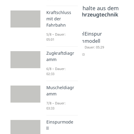
Beliebte Inhalte aus dem
Kraftschluss
Bereich
Fahrzeugtechnik
mit der
Fahrbahn
Zugkraf
Muschel
Einspur
5/8 – Dauer:
05:01
tdiagra
diagram
modell
mm
m
Dauer: 05:29
Zugkraftdiagr
Dauer: 02:33
Dauer: 03:33
amm
6/8 – Dauer:
02:33
Muscheldiagr
amm
7/8 – Dauer:
03:33
Einspurmode
ll