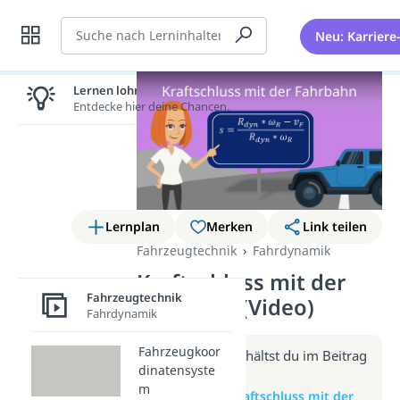
Suche
Neu: Karriere
Lernen lohnt sich!
Entdecke hier deine Chancen.
Lernplan
Merken
Link teilen
Fahrzeugtechnik
Fahrdynamik
Kraftschluss mit der
Fahrzeugtechnik
Fahrbahn (Video)
Fahrdynamik
Fahrzeugkoor
Weitere Infos erhältst du im Beitrag
dinatensyste
zum Video
m
zum Beitrag: Kraftschluss mit der