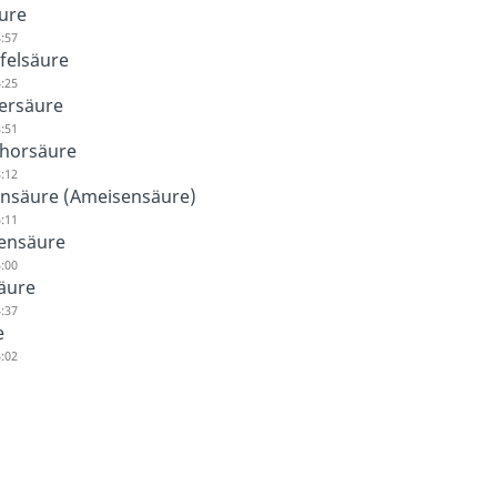
ure
:57
felsäure
:25
ersäure
:51
horsäure
:12
nsäure (Ameisensäure)
:11
ensäure
:00
äure
:37
e
:02