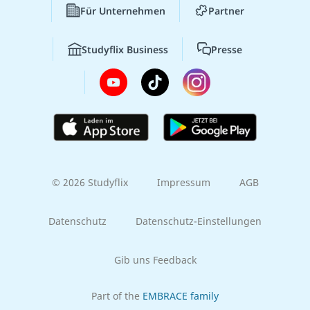
Für Unternehmen
Partner
Studyflix Business
Presse
© 2026 Studyflix
Impressum
AGB
Datenschutz
Datenschutz-Einstellungen
Gib uns Feedback
Part of the
EMBRACE family