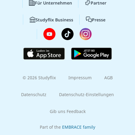
Für Unternehmen
Partner
Studyflix Business
Presse
© 2026 Studyflix
Impressum
AGB
Datenschutz
Datenschutz-Einstellungen
Gib uns Feedback
Part of the
EMBRACE family