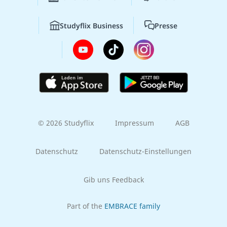
Studyflix Business
Presse
© 2026 Studyflix
Impressum
AGB
Datenschutz
Datenschutz-Einstellungen
Gib uns Feedback
Part of the
EMBRACE family