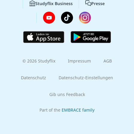
Studyflix Business
Presse
© 2026 Studyflix
Impressum
AGB
Datenschutz
Datenschutz-Einstellungen
Gib uns Feedback
Part of the
EMBRACE family