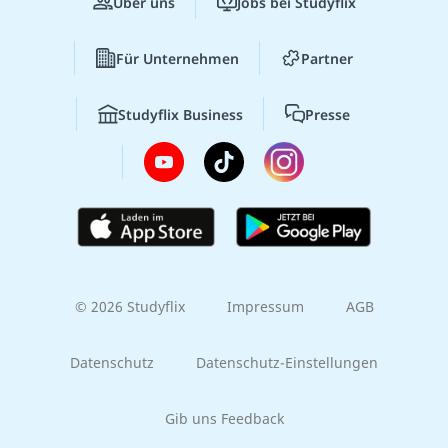
Über uns
Jobs bei Studyflix
Für Unternehmen
Partner
Studyflix Business
Presse
© 2026 Studyflix
Impressum
AGB
Datenschutz
Datenschutz-Einstellungen
Gib uns Feedback