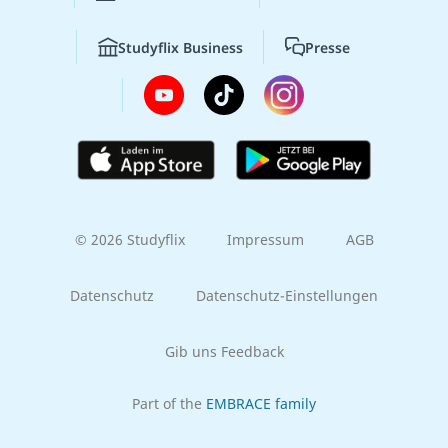
Studyflix Business
Presse
© 2026 Studyflix
Impressum
AGB
Datenschutz
Datenschutz-Einstellungen
Gib uns Feedback
Part of the
EMBRACE family