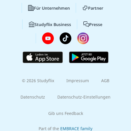
Für Unternehmen
Partner
Studyflix Business
Presse
© 2026 Studyflix
Impressum
AGB
Datenschutz
Datenschutz-Einstellungen
Gib uns Feedback
Part of the
EMBRACE family