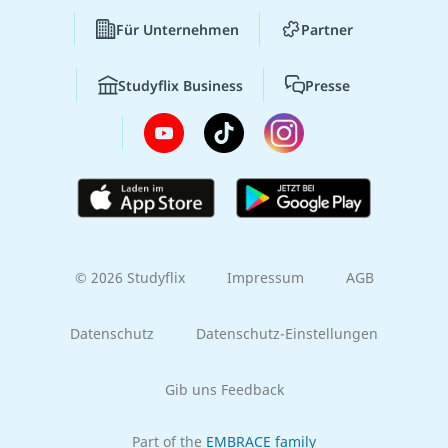
Für Unternehmen
Partner
Studyflix Business
Presse
© 2026 Studyflix
Impressum
AGB
Datenschutz
Datenschutz-Einstellungen
Gib uns Feedback
Part of the
EMBRACE family