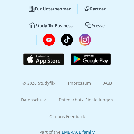
Für Unternehmen
Partner
Studyflix Business
Presse
© 2026 Studyflix
Impressum
AGB
Datenschutz
Datenschutz-Einstellungen
Gib uns Feedback
Part of the
EMBRACE family