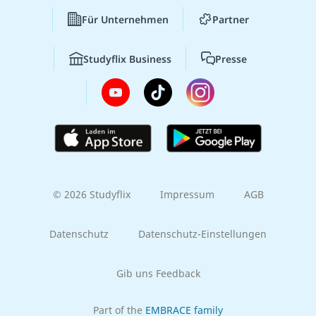
Für Unternehmen
Partner
Studyflix Business
Presse
© 2026 Studyflix
Impressum
AGB
Datenschutz
Datenschutz-Einstellungen
Gib uns Feedback
Part of the
EMBRACE family