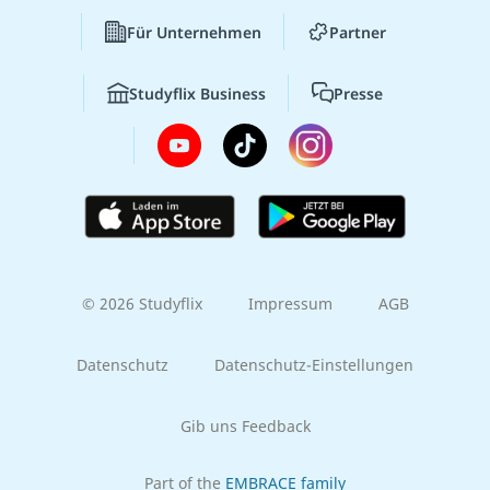
Für Unternehmen
Partner
Studyflix Business
Presse
© 2026 Studyflix
Impressum
AGB
Datenschutz
Datenschutz-Einstellungen
Gib uns Feedback
Part of the
EMBRACE family