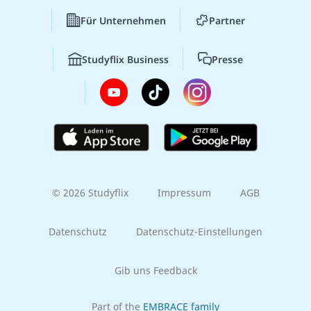
Für Unternehmen
Partner
Studyflix Business
Presse
© 2026 Studyflix
Impressum
AGB
Datenschutz
Datenschutz-Einstellungen
Gib uns Feedback
Part of the
EMBRACE family