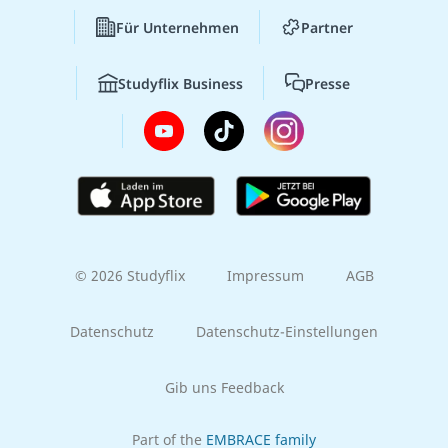
Für Unternehmen
Partner
Studyflix Business
Presse
© 2026 Studyflix
Impressum
AGB
Datenschutz
Datenschutz-Einstellungen
Gib uns Feedback
Part of the
EMBRACE family