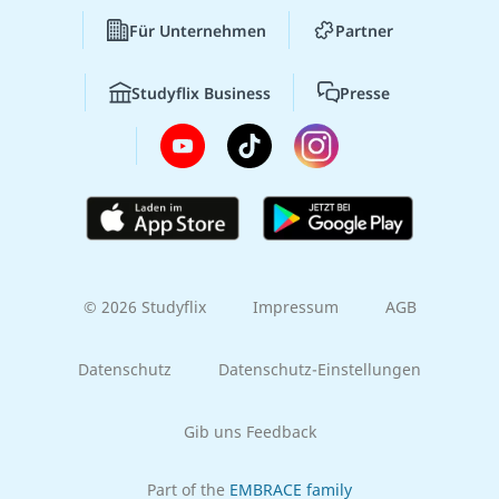
Für Unternehmen
Partner
Studyflix Business
Presse
© 2026 Studyflix
Impressum
AGB
Datenschutz
Datenschutz-Einstellungen
Gib uns Feedback
Part of the
EMBRACE family