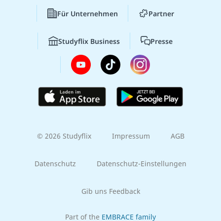
Für Unternehmen
Partner
Studyflix Business
Presse
© 2026 Studyflix
Impressum
AGB
Datenschutz
Datenschutz-Einstellungen
Gib uns Feedback
Part of the
EMBRACE family