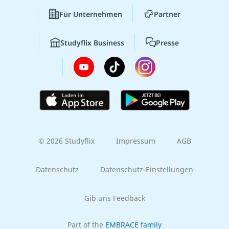
Für Unternehmen
Partner
Studyflix Business
Presse
© 2026 Studyflix
Impressum
AGB
Datenschutz
Datenschutz-Einstellungen
Gib uns Feedback
Part of the
EMBRACE family