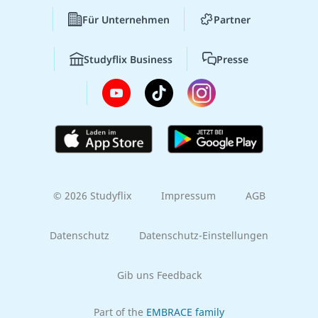
Für Unternehmen
Partner
Studyflix Business
Presse
© 2026 Studyflix
Impressum
AGB
Datenschutz
Datenschutz-Einstellungen
Gib uns Feedback
Part of the
EMBRACE family