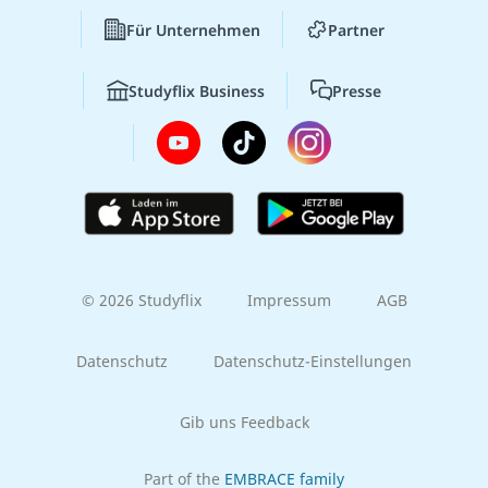
Für Unternehmen
Partner
Studyflix Business
Presse
© 2026 Studyflix
Impressum
AGB
Datenschutz
Datenschutz-Einstellungen
Gib uns Feedback
Part of the
EMBRACE family