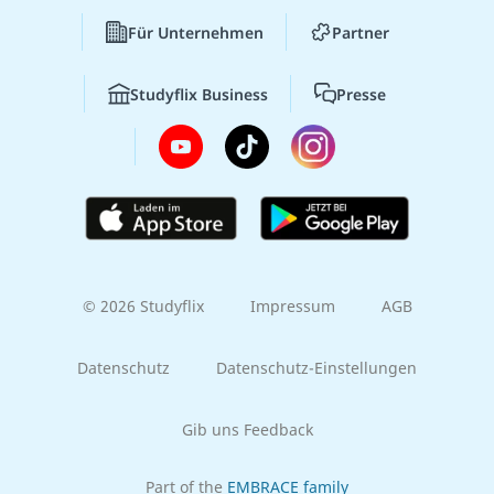
Für Unternehmen
Partner
Studyflix Business
Presse
© 2026 Studyflix
Impressum
AGB
Datenschutz
Datenschutz-Einstellungen
Gib uns Feedback
Part of the
EMBRACE family