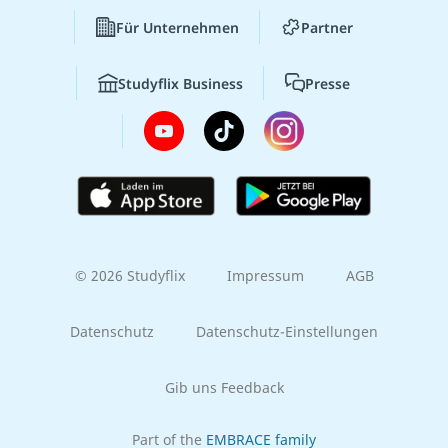
Für Unternehmen
Partner
Studyflix Business
Presse
© 2026 Studyflix
Impressum
AGB
Datenschutz
Datenschutz-Einstellungen
Gib uns Feedback
Part of the
EMBRACE family