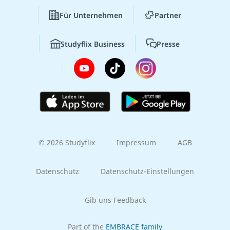
Für Unternehmen
Partner
Studyflix Business
Presse
© 2026 Studyflix
Impressum
AGB
Datenschutz
Datenschutz-Einstellungen
Gib uns Feedback
Part of the
EMBRACE family