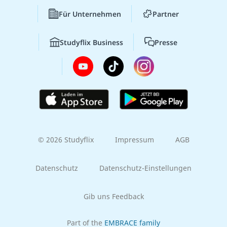
Für Unternehmen
Partner
Studyflix Business
Presse
© 2026 Studyflix
Impressum
AGB
Datenschutz
Datenschutz-Einstellungen
Gib uns Feedback
Part of the
EMBRACE family