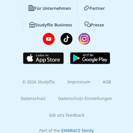
Für Unternehmen
Partner
Studyflix Business
Presse
© 2026 Studyflix
Impressum
AGB
Datenschutz
Datenschutz-Einstellungen
Gib uns Feedback
Part of the
EMBRACE family