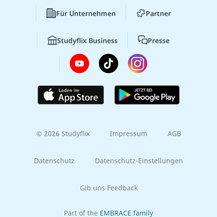
Für Unternehmen
Partner
Studyflix Business
Presse
© 2026 Studyflix
Impressum
AGB
Datenschutz
Datenschutz-Einstellungen
Gib uns Feedback
Part of the
EMBRACE family