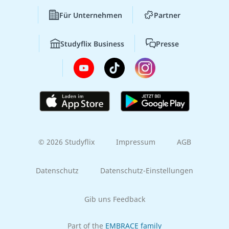
Für Unternehmen
Partner
Studyflix Business
Presse
© 2026 Studyflix
Impressum
AGB
Datenschutz
Datenschutz-Einstellungen
Gib uns Feedback
Part of the
EMBRACE family