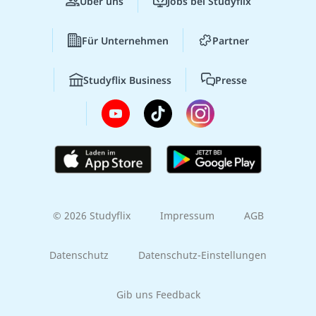
Über uns
Jobs bei Studyflix
Für Unternehmen
Partner
Studyflix Business
Presse
© 2026 Studyflix
Impressum
AGB
Datenschutz
Datenschutz-Einstellungen
Gib uns Feedback