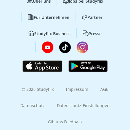
Über uns
Jobs bei Studyflix
Für Unternehmen
Partner
Studyflix Business
Presse
© 2026 Studyflix
Impressum
AGB
Datenschutz
Datenschutz-Einstellungen
Gib uns Feedback