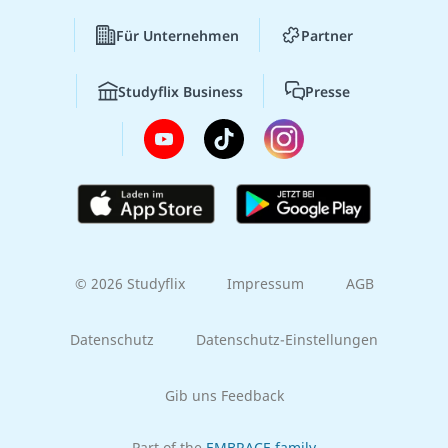
Für Unternehmen
Partner
Studyflix Business
Presse
© 2026 Studyflix
Impressum
AGB
Datenschutz
Datenschutz-Einstellungen
Gib uns Feedback
Part of the
EMBRACE family