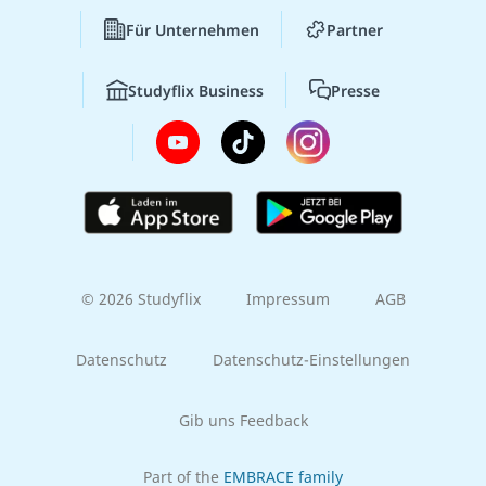
Für Unternehmen
Partner
Studyflix Business
Presse
© 2026 Studyflix
Impressum
AGB
Datenschutz
Datenschutz-Einstellungen
Gib uns Feedback
Part of the
EMBRACE family