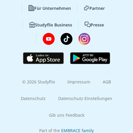
Für Unternehmen
Partner
Studyflix Business
Presse
© 2026 Studyflix
Impressum
AGB
Datenschutz
Datenschutz-Einstellungen
Gib uns Feedback
Part of the
EMBRACE family