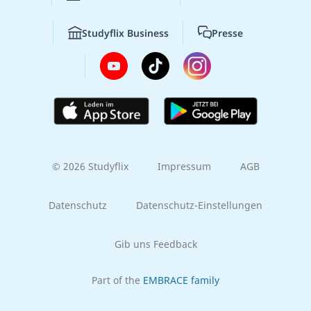
Studyflix Business
Presse
© 2026 Studyflix
Impressum
AGB
Datenschutz
Datenschutz-Einstellungen
Gib uns Feedback
Part of the
EMBRACE family