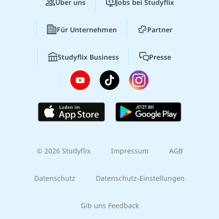
Über uns
Jobs bei Studyflix
Für Unternehmen
Partner
Studyflix Business
Presse
© 2026 Studyflix
Impressum
AGB
Datenschutz
Datenschutz-Einstellungen
Gib uns Feedback