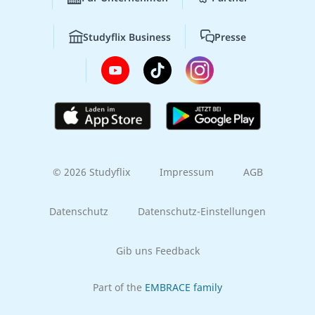
Studyflix Business
Presse
© 2026 Studyflix
Impressum
AGB
Datenschutz
Datenschutz-Einstellungen
Gib uns Feedback
Part of the
EMBRACE family