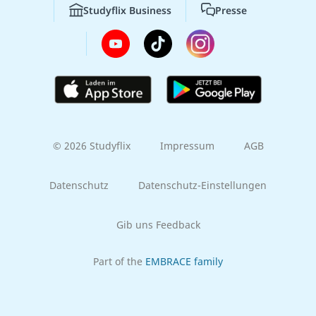
Studyflix Business
Presse
© 2026 Studyflix
Impressum
AGB
Datenschutz
Datenschutz-Einstellungen
Gib uns Feedback
Part of the
EMBRACE family