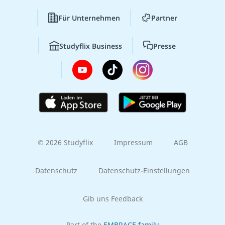
Für Unternehmen
Partner
Studyflix Business
Presse
© 2026 Studyflix
Impressum
AGB
Datenschutz
Datenschutz-Einstellungen
Gib uns Feedback
Part of the
EMBRACE family