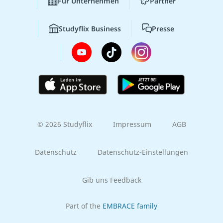
Für Unternehmen
Partner
Studyflix Business
Presse
© 2026 Studyflix
Impressum
AGB
Datenschutz
Datenschutz-Einstellungen
Gib uns Feedback
Part of the
EMBRACE family