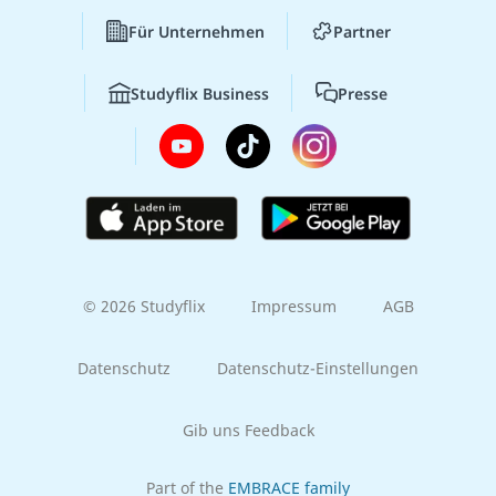
Für Unternehmen
Partner
Studyflix Business
Presse
© 2026 Studyflix
Impressum
AGB
Datenschutz
Datenschutz-Einstellungen
Gib uns Feedback
Part of the
EMBRACE family