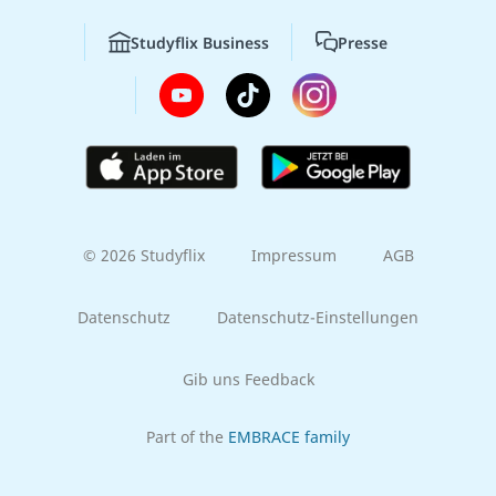
Studyflix Business
Presse
© 2026 Studyflix
Impressum
AGB
Datenschutz
Datenschutz-Einstellungen
Gib uns Feedback
Part of the
EMBRACE family