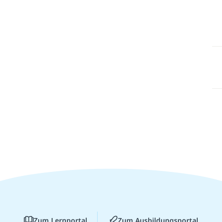
Zum Lernportal
Zum Ausbildungsportal