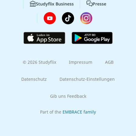
Studyflix Business
Presse
© 2026 Studyflix
Impressum
AGB
Datenschutz
Datenschutz-Einstellungen
Gib uns Feedback
Part of the
EMBRACE family