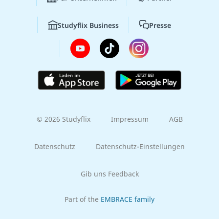
Studyflix Business
Presse
© 2026 Studyflix
Impressum
AGB
Datenschutz
Datenschutz-Einstellungen
Gib uns Feedback
Part of the
EMBRACE family